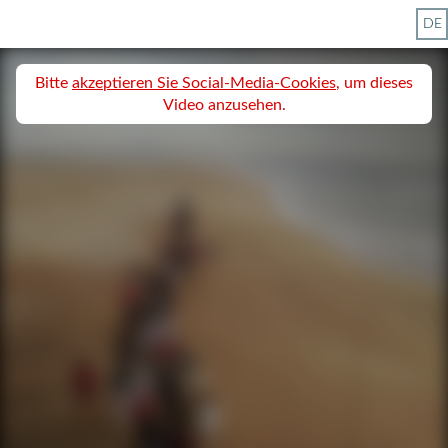
DE
Page carrière et offres d'emploi - Colombus
Bitte
akzeptieren Sie Social-Media-Cookies
, um dieses
Video anzusehen.