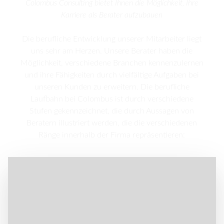
Colombus Consulting bietet Ihnen die Möglichkeit, Ihre
Karriere als Berater aufzubauen
Die berufliche Entwicklung unserer Mitarbeiter liegt
uns sehr am Herzen.
Unsere Berater haben die
Möglichkeit, verschiedene Branchen kennenzulernen
und ihre Fähigkeiten durch vielfältige Aufgaben bei
unseren Kunden zu erweitern.
Die berufliche
Laufbahn bei Colombus ist durch verschiedene
Stufen gekennzeichnet, die durch Aussagen von
Beratern illustriert werden, die die verschiedenen
Ränge innerhalb der Firma repräsentieren: